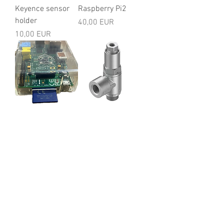
Keyence sensor
Raspberry Pi2
holder
Ár
40,00 EUR
Ár
10,00 EUR
Raspberry Pi
Festo piloted
valve
Ár
35,00 EUR
Ár
15,00 EUR
Továbbiak